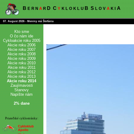
B
D
C
B
S
A
E R N
A
R
Y
K L O K L U
L O V
A
K I
07. August 2026 - Meniny má Štefánia
Kto sme
O čo nám ide
Cykloakcie roku 2005
Akcie roku 2006
Akcie roku 2007
Akcie roku 2008
Akcie roku 2009
Akcie roku 2010
Akcie roku 2011
Akcie roku 2012
Akcie roku 2013
Akcie roku 2014
Zaujímavosti
Stanovy
Napíšte nám
2% dane
Priateľské cyklostránky:
Cykloklub
Apollo