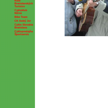
Klub
Bratislavských
Turistov
Cykloklub
Nižná
Bike Team
CK Svätý Jur
Cyklo Slovakia
Bratislava
Cyklopredajňa
Športservis