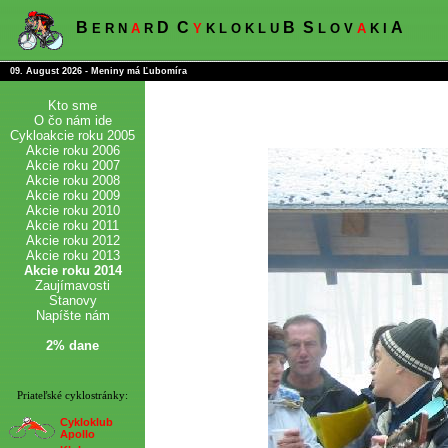
B
D
C
B
S
A
E R N
A
R
Y
K L O K L U
L O V
A
K I
09. August 2026 - Meniny má Ľubomíra
Kto sme
O čo nám ide
Cykloakcie roku 2005
Akcie roku 2006
Akcie roku 2007
Akcie roku 2008
Akcie roku 2009
Akcie roku 2010
Akcie roku 2011
Akcie roku 2012
Akcie roku 2013
Akcie roku 2014
Zaujímavosti
Stanovy
Napíšte nám
2% dane
Priateľské cyklostránky:
Cykloklub
Apollo