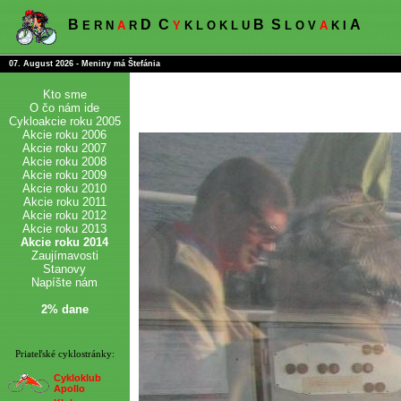
B
D
C
B
S
A
E R N
A
R
Y
K L O K L U
L O V
A
K I
07. August 2026 - Meniny má Štefánia
Kto sme
O čo nám ide
Cykloakcie roku 2005
Akcie roku 2006
Akcie roku 2007
Akcie roku 2008
Akcie roku 2009
Akcie roku 2010
Akcie roku 2011
Akcie roku 2012
Akcie roku 2013
Akcie roku 2014
Zaujímavosti
Stanovy
Napíšte nám
2% dane
Priateľské cyklostránky:
Cykloklub
Apollo