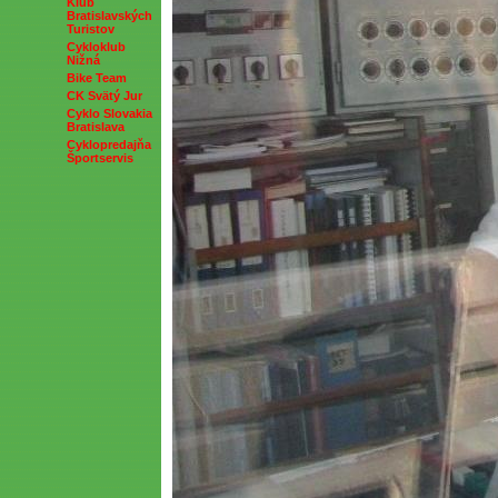
Klub
Bratislavských
Turistov
Cykloklub
Nižná
Bike Team
CK Svätý Jur
Cyklo Slovakia
Bratislava
Cyklopredajňa
Športservis