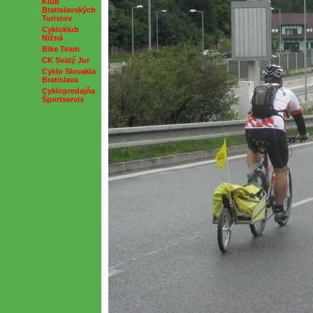
Klub
Bratislavských
Turistov
Cykloklub
Nižná
Bike Team
CK Svätý Jur
Cyklo Slovakia
Bratislava
Cyklopredajňa
Športservis