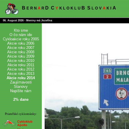
B
D
C
B
S
A
E R N
A
R
Y
K L O K L U
L O V
A
K I
06. August 2026 - Meniny má Jozefína
Kto sme
O čo nám ide
Cykloakcie roku 2005
Akcie roku 2006
Akcie roku 2007
Akcie roku 2008
Akcie roku 2009
Akcie roku 2010
Akcie roku 2011
Akcie roku 2012
Akcie roku 2013
Akcie roku 2014
Zaujímavosti
Stanovy
Napíšte nám
2% dane
Priateľské cyklostránky:
Cykloklub
Apollo