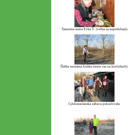
Tamarina sestra Evka V. (veľmi sa nepodobajú)
Ďalšia neznáma kráska (tento raz na korčuliach).
Cyklomariánska zábava pokračovala.