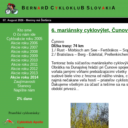
B
D
C
B
S
A
E R N
A
R
Y
K L O K L U
L O V
A
K I
07. August 2026 - Meniny má Štefánia
6. mariánsky cyklovýlet, Čunov
Kto sme
O čo nám ide
Cykloakcie roku 2005
Čunovo
Akcie roku 2006
Dĺžka trasy: 74 km
Akcie roku 2007
1./ Rust - Mörbisch am See - Fertőrákos – So
Akcie roku 2008
2./ Bratislava – Berg - Edelstal, Prellenkirche
Akcie roku 2009
Akcie roku 2010
Tentoraz bola súčasťou mariánskeho cyklovýl
Akcie roku 2011
Obrátka na Dunajskej hrádzi pri Čunove spojen
Akcie roku 2012
voňala jarnými vôňami prebúdzajúcimi všetky z
Akcie roku 2013
sudové biele víno z hrozna od nášho vinára, c
Akcie roku 2014
najmä nečakane veľa hostí – priateľov cyklist
Zaujímavosti
Ďakujeme všetkým za účasť a tešíme sa na st
Stanovy
období privezú...
Napíšte nám
2% dane
Priateľské cyklostránky:
Cykloklub Apollo