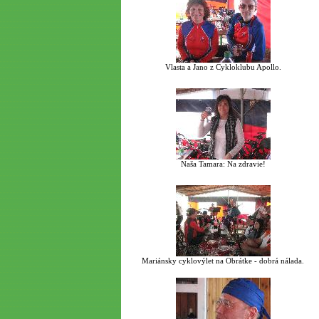
Vlasta a Jano z Cykloklubu Apollo.
Naša Tamara: Na zdravie!
Mariánsky cyklovýlet na Obrátke - dobrá nálada.