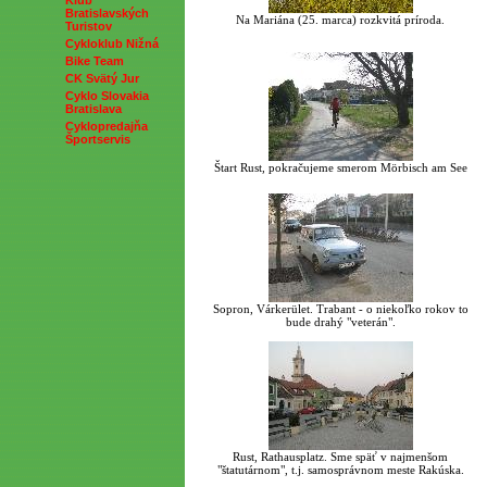
Klub
Bratislavských
Na Mariána (25. marca) rozkvitá príroda.
Turistov
Cykloklub Nižná
Bike Team
CK Svätý Jur
Cyklo Slovakia
Bratislava
Cyklopredajňa
Športservis
Štart Rust, pokračujeme smerom Mörbisch am See
Sopron, Várkerület. Trabant - o niekoľko rokov to
bude drahý "veterán".
Rust, Rathausplatz. Sme späť v najmenšom
"štatutárnom", t.j. samosprávnom meste Rakúska.