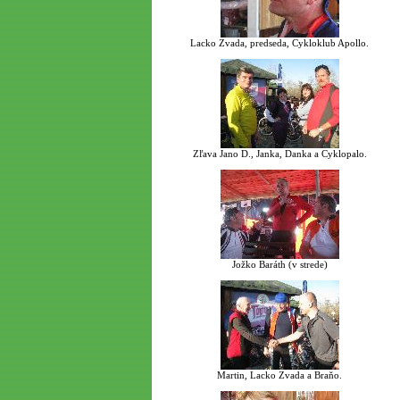
Lacko Zvada, predseda, Cykloklub Apollo.
Zľava Jano D., Janka, Danka a Cyklopalo.
Jožko Baráth (v strede)
Martin, Lacko Zvada a Braňo.