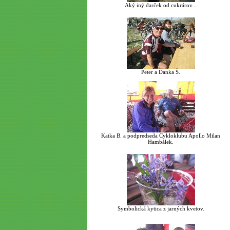
Aký iný darček od cukrárov...
Peter a Danka Š.
Katka B. a podpredseda Cykloklubu Apollo Milan
Hambálek.
Symbolická kytica z jarných kvetov.