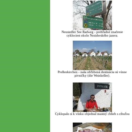
Neusiedler See Radweg - prehľadné značenie
cyklociest okolo Neziderského jazera.
Prellenkirchen - naša obľúbená destinácia sú vínne
pivničky (die Weinkeller).
Cyklopalo si k vínku objednal mastný chlieb s cibuľou