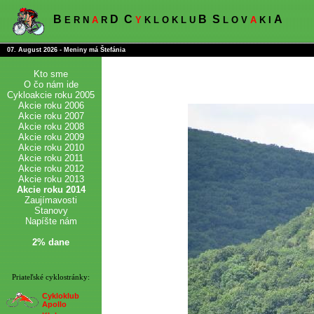
B
D
C
B
S
A
E R N
A
R
Y
K L O K L U
L O V
A
K I
07. August 2026 - Meniny má Štefánia
Kto sme
O čo nám ide
Cykloakcie roku 2005
Akcie roku 2006
Akcie roku 2007
Akcie roku 2008
Akcie roku 2009
Akcie roku 2010
Akcie roku 2011
Akcie roku 2012
Akcie roku 2013
Akcie roku 2014
Zaujímavosti
Stanovy
Napíšte nám
2% dane
Priateľské cyklostránky:
Cykloklub
Apollo