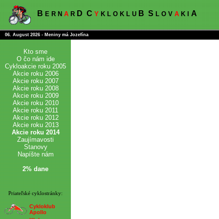
B
D
C
B
S
A
E R N
A
R
Y
K L O K L U
L O V
A
K I
06. August 2026 - Meniny má Jozefína
Kto sme
O čo nám ide
Cykloakcie roku 2005
Akcie roku 2006
Akcie roku 2007
Akcie roku 2008
Akcie roku 2009
Akcie roku 2010
Akcie roku 2011
Akcie roku 2012
Akcie roku 2013
Akcie roku 2014
Zaujímavosti
Stanovy
Napíšte nám
2% dane
Priateľské cyklostránky:
Cykloklub
Apollo