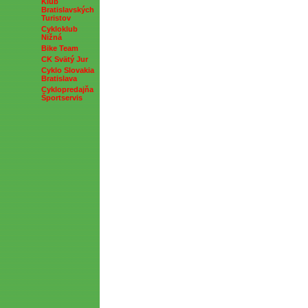
Klub
Bratislavských
Turistov
Cykloklub
Nižná
Bike Team
CK Svätý Jur
Cyklo Slovakia
Bratislava
Cyklopredajňa
Športservis