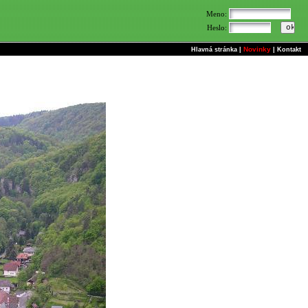
Meno:
Heslo:
Novinky
Hlavná stránka
|
|
Kontakt