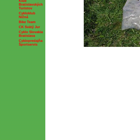
Klub
Bratislavských
Turistov
Cykloklub
Nižná
Bike Team
CK Svätý Jur
Cyklo Slovakia
Bratislava
Cyklopredajňa
Športservis