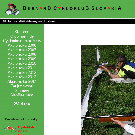
B
D
C
B
S
A
E R N
A
R
Y
K L O K L U
L O V
A
K I
06. August 2026 - Meniny má Jozefína
Kto sme
O čo nám ide
Cykloakcie roku 2005
Akcie roku 2006
Akcie roku 2007
Akcie roku 2008
Akcie roku 2009
Akcie roku 2010
Akcie roku 2011
Akcie roku 2012
Akcie roku 2013
Akcie roku 2014
Zaujímavosti
Stanovy
Napíšte nám
2% dane
Priateľské cyklostránky:
Cykloklub
Apollo