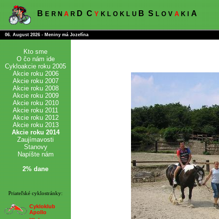
B
D
C
B
S
A
E R N
A
R
Y
K L O K L U
L O V
A
K I
06. August 2026 - Meniny má Jozefína
Kto sme
O čo nám ide
Cykloakcie roku 2005
Akcie roku 2006
Akcie roku 2007
Akcie roku 2008
Akcie roku 2009
Akcie roku 2010
Akcie roku 2011
Akcie roku 2012
Akcie roku 2013
Akcie roku 2014
Zaujímavosti
Stanovy
Napíšte nám
2% dane
Priateľské cyklostránky:
Cykloklub
Apollo