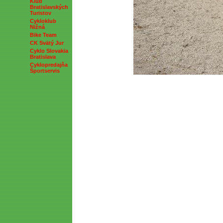
Klub
Bratislavských
Turistov
Cykloklub
Nižná
Bike Team
CK Svätý Jur
Cyklo Slovakia
Bratislava
Cyklopredajňa
Športservis