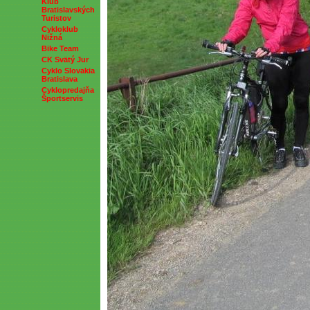
Klub
Bratislavských
Turistov
Cykloklub
Nižná
Bike Team
CK Svätý Jur
Cyklo Slovakia
Bratislava
Cyklopredajňa
Športservis