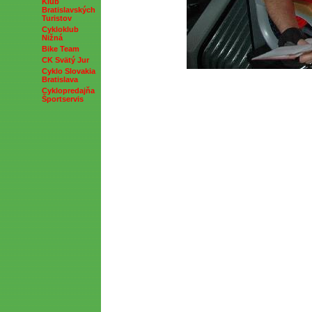
Klub
Bratislavských
Turistov
Cykloklub
Nižná
Bike Team
CK Svätý Jur
Cyklo Slovakia
Bratislava
Cyklopredajňa
Športservis