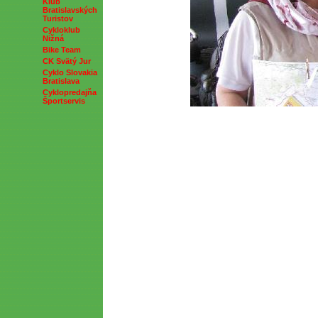
Klub
Bratislavských
Turistov
Cykloklub
Nižná
Bike Team
CK Svätý Jur
Cyklo Slovakia
Bratislava
Cyklopredajňa
Športservis