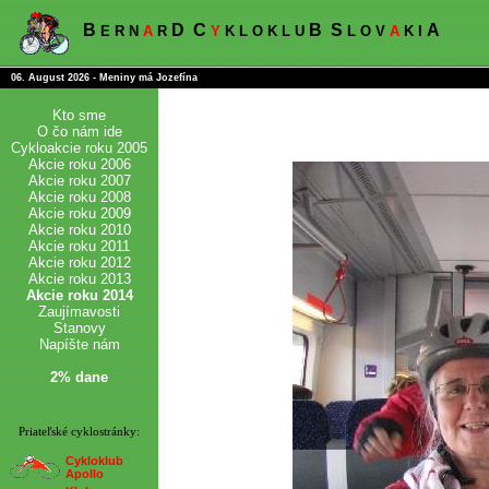
B
D
C
B
S
A
E R N
A
R
Y
K L O K L U
L O V
A
K I
06. August 2026 - Meniny má Jozefína
Kto sme
O čo nám ide
Cykloakcie roku 2005
Akcie roku 2006
Akcie roku 2007
Akcie roku 2008
Akcie roku 2009
Akcie roku 2010
Akcie roku 2011
Akcie roku 2012
Akcie roku 2013
Akcie roku 2014
Zaujímavosti
Stanovy
Napíšte nám
2% dane
Priateľské cyklostránky:
Cykloklub
Apollo