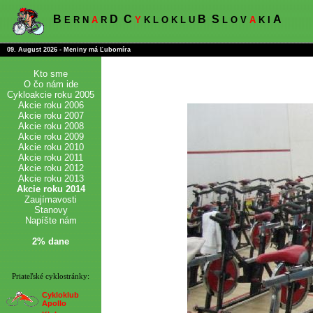
B
D
C
B
S
A
E R N
A
R
Y
K L O K L U
L O V
A
K I
09. August 2026 - Meniny má Ľubomíra
Kto sme
O čo nám ide
Cykloakcie roku 2005
Akcie roku 2006
Akcie roku 2007
Akcie roku 2008
Akcie roku 2009
Akcie roku 2010
Akcie roku 2011
Akcie roku 2012
Akcie roku 2013
Akcie roku 2014
Zaujímavosti
Stanovy
Napíšte nám
2% dane
Priateľské cyklostránky:
Cykloklub
Apollo