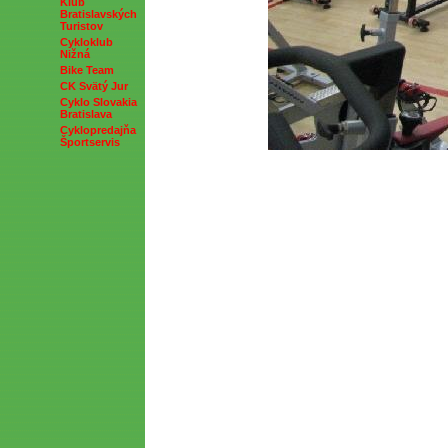
Klub
Bratislavských
Turistov
Cykloklub
Nižná
Bike Team
CK Svätý Jur
Cyklo Slovakia
Bratislava
Cyklopredajňa
Športservis