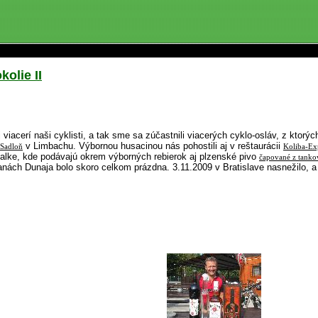
kolie II
 viacerí naši cyklisti, a tak sme sa zúčastnili viacerých cyklo-osláv, z ktor
v Limbachu. Výbornou husacinou nás pohostili aj v reštaurácii
 Sadloň
Koliba-E
alke, kde podávajú okrem výborných rebierok aj plzenské pivo
čapované z tanko
nách Dunaja bolo skoro celkom prázdna. 3.11.2009 v Bratislave nasnežilo, a 