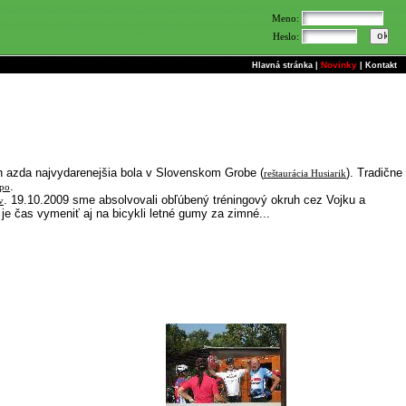
Meno:
Heslo:
Novinky
Hlavná stránka
|
|
Kontakt
ých azda najvydarenejšia bola v Slovenskom Grobe (
). Tradične
reštaurácia Husiarik
.
xpo
. 19.10.2009 sme absolvovali obľúbený tréningový okruh cez Vojku a
v
je čas vymeniť aj na bicykli letné gumy za zimné...