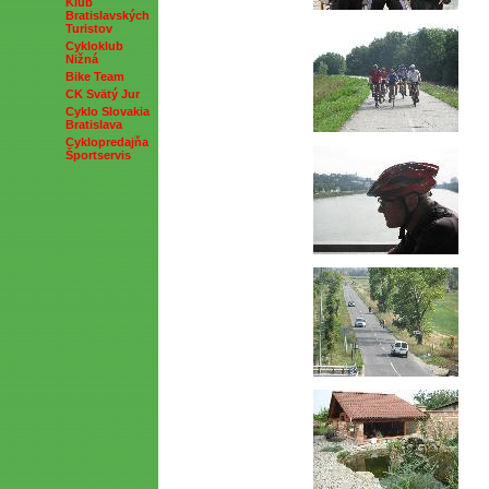
Klub
Bratislavských
Turistov
Cykloklub
Nižná
Bike Team
CK Svätý Jur
Cyklo Slovakia
Bratislava
Cyklopredajňa
Športservis