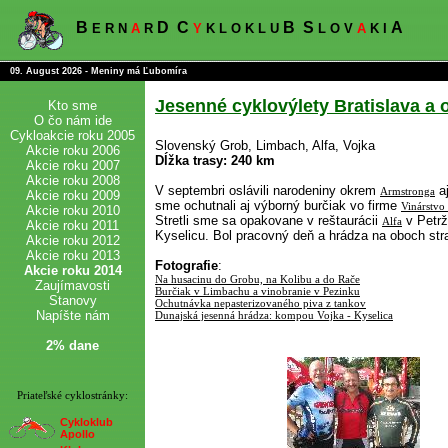
B
D
C
B
S
A
E R N
A
R
Y
K L O K L U
L O V
A
K I
09. August 2026 - Meniny má Ľubomíra
Jesenné cyklovýlety Bratislava a o
Kto sme
O čo nám ide
Cykloakcie roku 2005
Slovenský Grob, Limbach, Alfa, Vojka
Akcie roku 2006
Dĺžka trasy: 240 km
Akcie roku 2007
Akcie roku 2008
V septembri oslávili narodeniny okrem
aj
Armstronga
Akcie roku 2009
sme ochutnali aj výborný burčiak vo firme
Vinárstvo
Akcie roku 2010
Stretli sme sa opakovane v reštaurácii
v Petrž
Alfa
Akcie roku 2011
Kyselicu. Bol pracovný deň a hrádza na oboch stra
Akcie roku 2012
Akcie roku 2013
Fotografie
:
Akcie roku 2014
Na husacinu do Grobu, na Kolibu a do Rače
Zaujímavosti
Burčiak v Limbachu a vinobranie v Pezinku
Stanovy
Ochutnávka nepasterizovaného piva z tankov
Napíšte nám
Dunajská jesenná hrádza: kompou Vojka - Kyselica
2% dane
Priateľské cyklostránky:
Cykloklub
Apollo