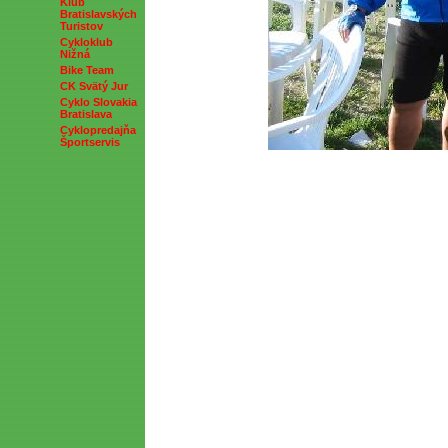
Klub
Bratislavských
Turistov
Cykloklub
Nižná
Bike Team
CK Svätý Jur
Cyklo Slovakia
Bratislava
Cyklopredajňa
Športservis