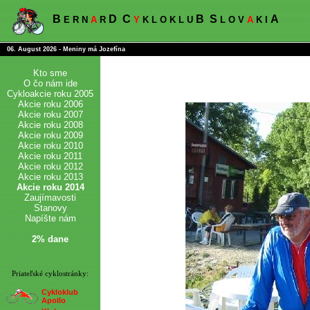
B
D
C
B
S
A
E R N
A
R
Y
K L O K L U
L O V
A
K I
06. August 2026 - Meniny má Jozefína
Kto sme
O čo nám ide
Cykloakcie roku 2005
Akcie roku 2006
Akcie roku 2007
Akcie roku 2008
Akcie roku 2009
Akcie roku 2010
Akcie roku 2011
Akcie roku 2012
Akcie roku 2013
Akcie roku 2014
Zaujímavosti
Stanovy
Napíšte nám
2% dane
Priateľské cyklostránky:
Cykloklub
Apollo