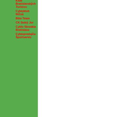
Klub
Bratislavských
Turistov
Cykloklub
Nižná
Bike Team
CK Svätý Jur
Cyklo Slovakia
Bratislava
Cyklopredajňa
Športservis