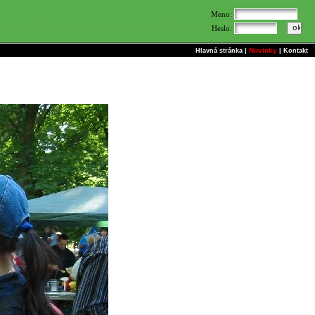
Meno:
Heslo:
Novinky
Hlavná stránka
|
|
Kontakt