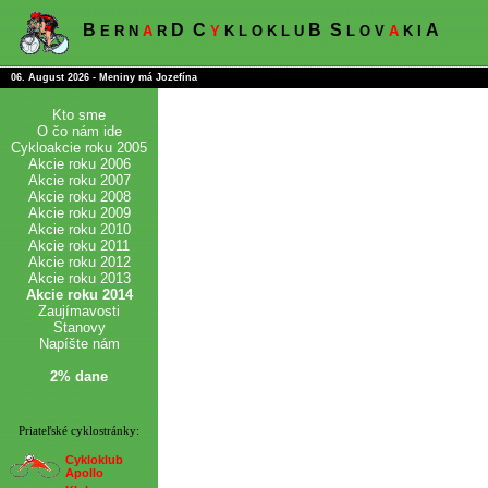
B
D
C
B
S
A
E R N
A
R
Y
K L O K L U
L O V
A
K I
06. August 2026 - Meniny má Jozefína
Kto sme
O čo nám ide
Cykloakcie roku 2005
Akcie roku 2006
Akcie roku 2007
Akcie roku 2008
Akcie roku 2009
Akcie roku 2010
Akcie roku 2011
Akcie roku 2012
Akcie roku 2013
Akcie roku 2014
Zaujímavosti
Stanovy
Napíšte nám
2% dane
Priateľské cyklostránky:
Cykloklub
Apollo