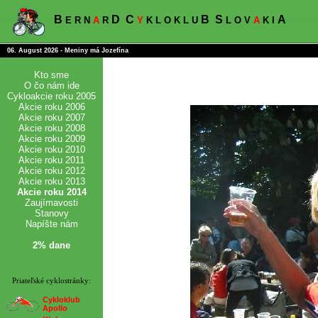
B
D
C
B
S
A
E R N
A
R
Y
K L O K L U
L O V
A
K I
06. August 2026 - Meniny má Jozefína
Kto sme
O čo nám ide
Cykloakcie roku 2005
Akcie roku 2006
Akcie roku 2007
Akcie roku 2008
Akcie roku 2009
Akcie roku 2010
Akcie roku 2011
Akcie roku 2012
Akcie roku 2013
Akcie roku 2014
Zaujímavosti
Stanovy
Napíšte nám
2% dane
Priateľské cyklostránky:
Cykloklub
Apollo