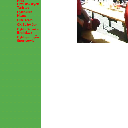
Klub
Bratislavských
Turistov
Cykloklub
Nižná
Bike Team
CK Svätý Jur
Cyklo Slovakia
Bratislava
Cyklopredajňa
Športservis