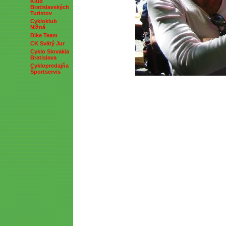
Klub
Bratislavských
Turistov
Cykloklub
Nižná
Bike Team
CK Svätý Jur
Cyklo Slovakia
Bratislava
Cyklopredajňa
Športservis