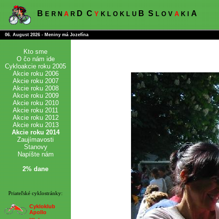
B
D
C
B
S
A
E R N
A
R
Y
K L O K L U
L O V
A
K I
06. August 2026 - Meniny má Jozefína
Kto sme
O čo nám ide
Cykloakcie roku 2005
Akcie roku 2006
Akcie roku 2007
Akcie roku 2008
Akcie roku 2009
Akcie roku 2010
Akcie roku 2011
Akcie roku 2012
Akcie roku 2013
Akcie roku 2014
Zaujímavosti
Stanovy
Napíšte nám
2% dane
Priateľské cyklostránky:
Cykloklub
Apollo