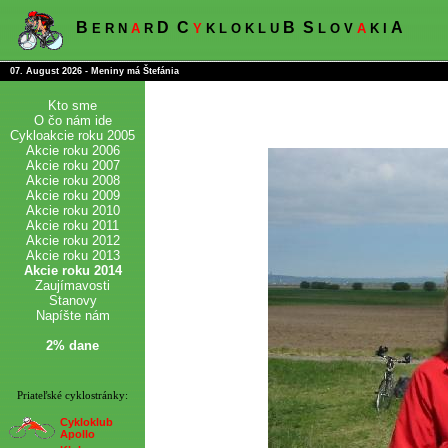
B
D
C
B
S
A
E R N
A
R
Y
K L O K L U
L O V
A
K I
07. August 2026 - Meniny má Štefánia
Kto sme
O čo nám ide
Cykloakcie roku 2005
Akcie roku 2006
Akcie roku 2007
Akcie roku 2008
Akcie roku 2009
Akcie roku 2010
Akcie roku 2011
Akcie roku 2012
Akcie roku 2013
Akcie roku 2014
Zaujímavosti
Stanovy
Napíšte nám
2% dane
Priateľské cyklostránky:
Cykloklub
Apollo