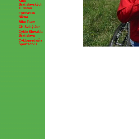
Klub
Bratislavských
Turistov
Cykloklub
Nižná
Bike Team
CK Svätý Jur
Cyklo Slovakia
Bratislava
Cyklopredajňa
Športservis