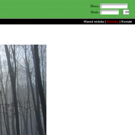
Meno:
Heslo:
Novinky
Hlavná stránka
|
|
Kontakt