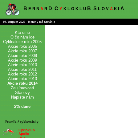
B
D
C
B
S
A
E R N
A
R
Y
K L O K L U
L O V
A
K I
07. August 2026 - Meniny má Štefánia
Kto sme
O čo nám ide
Cykloakcie roku 2005
Akcie roku 2006
Akcie roku 2007
Akcie roku 2008
Akcie roku 2009
Akcie roku 2010
Akcie roku 2011
Akcie roku 2012
Akcie roku 2013
Akcie roku 2014
Zaujímavosti
Stanovy
Napíšte nám
2% dane
Priateľské cyklostránky:
Cykloklub
Apollo