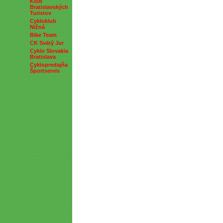
Klub
Bratislavských
Turistov
Cykloklub
Nižná
Bike Team
CK Svätý Jur
Cyklo Slovakia
Bratislava
Cyklopredajňa
Športservis