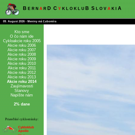
B
D
C
B
S
A
E R N
A
R
Y
K L O K L U
L O V
A
K I
09. August 2026 - Meniny má Ľubomíra
Kto sme
O čo nám ide
Cykloakcie roku 2005
Akcie roku 2006
Akcie roku 2007
Akcie roku 2008
Akcie roku 2009
Akcie roku 2010
Akcie roku 2011
Akcie roku 2012
Akcie roku 2013
Akcie roku 2014
Zaujímavosti
Stanovy
Napíšte nám
2% dane
Priateľské cyklostránky:
Cykloklub
Apollo