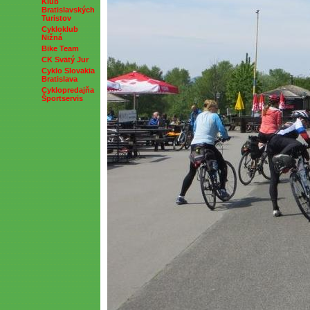
Klub
Bratislavských
Turistov
Cykloklub
Nižná
Bike Team
CK Svätý Jur
Cyklo Slovakia
Bratislava
Cyklopredajňa
Športservis