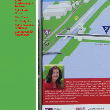
Klub
Bratislavských
Turistov
Cykloklub
Nižná
Bike Team
CK Svätý Jur
Cyklo Slovakia
Bratislava
Cyklopredajňa
Športservis