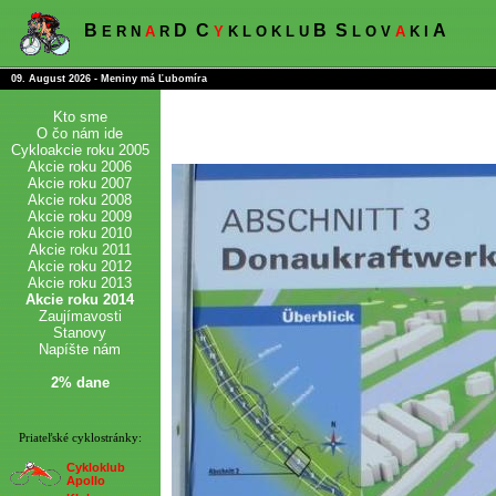
B
D
C
B
S
A
E R N
A
R
Y
K L O K L U
L O V
A
K I
09. August 2026 - Meniny má Ľubomíra
Kto sme
O čo nám ide
Cykloakcie roku 2005
Akcie roku 2006
Akcie roku 2007
Akcie roku 2008
Akcie roku 2009
Akcie roku 2010
Akcie roku 2011
Akcie roku 2012
Akcie roku 2013
Akcie roku 2014
Zaujímavosti
Stanovy
Napíšte nám
2% dane
Priateľské cyklostránky:
Cykloklub
Apollo