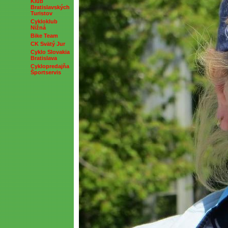
Klub
Bratislavských
Turistov
Cykloklub
Nižná
Bike Team
CK Svätý Jur
Cyklo Slovakia
Bratislava
Cyklopredajňa
Športservis