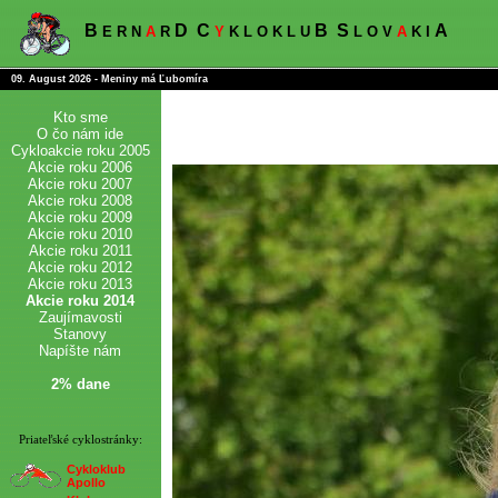
B
D
C
B
S
A
E R N
A
R
Y
K L O K L U
L O V
A
K I
09. August 2026 - Meniny má Ľubomíra
Kto sme
O čo nám ide
Cykloakcie roku 2005
Akcie roku 2006
Akcie roku 2007
Akcie roku 2008
Akcie roku 2009
Akcie roku 2010
Akcie roku 2011
Akcie roku 2012
Akcie roku 2013
Akcie roku 2014
Zaujímavosti
Stanovy
Napíšte nám
2% dane
Priateľské cyklostránky:
Cykloklub
Apollo