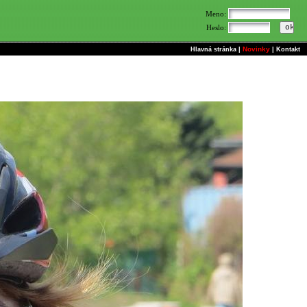
Meno:
Heslo:
Novinky
Hlavná stránka
|
|
Kontakt