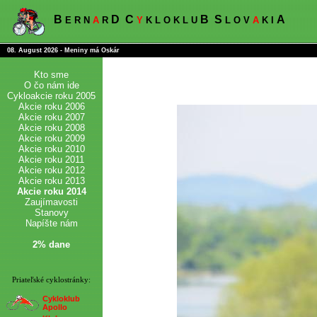
B
D
C
B
S
A
E R N
A
R
Y
K L O K L U
L O V
A
K I
08. August 2026 - Meniny má Oskár
Kto sme
O čo nám ide
Cykloakcie roku 2005
Akcie roku 2006
Akcie roku 2007
Akcie roku 2008
Akcie roku 2009
Akcie roku 2010
Akcie roku 2011
Akcie roku 2012
Akcie roku 2013
Akcie roku 2014
Zaujímavosti
Stanovy
Napíšte nám
2% dane
Priateľské cyklostránky:
Cykloklub
Apollo