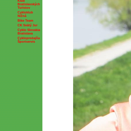
Klub
Bratislavských
Turistov
Cykloklub
Nižná
Bike Team
CK Svätý Jur
Cyklo Slovakia
Bratislava
Cyklopredajňa
Športservis