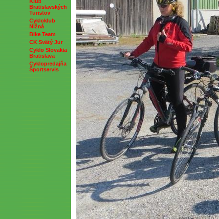
Klub
Bratislavských
Turistov
Cykloklub
Nižná
Bike Team
CK Svätý Jur
Cyklo Slovakia
Bratislava
Cyklopredajňa
Športservis