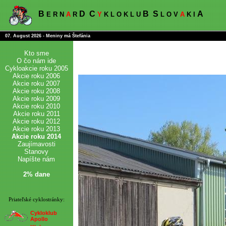
B
D
C
B
S
A
E R N
A
R
Y
K L O K L U
L O V
A
K I
07. August 2026 - Meniny má Štefánia
Kto sme
O čo nám ide
Cykloakcie roku 2005
Akcie roku 2006
Akcie roku 2007
Akcie roku 2008
Akcie roku 2009
Akcie roku 2010
Akcie roku 2011
Akcie roku 2012
Akcie roku 2013
Akcie roku 2014
Zaujímavosti
Stanovy
Napíšte nám
2% dane
Priateľské cyklostránky:
Cykloklub
Apollo