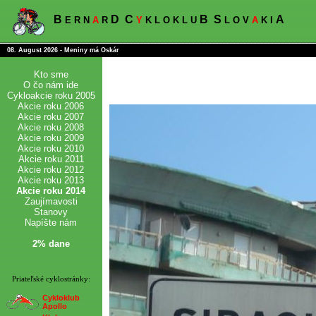
B
D
C
B
S
A
E R N
A
R
Y
K L O K L U
L O V
A
K I
08. August 2026 - Meniny má Oskár
Kto sme
O čo nám ide
Cykloakcie roku 2005
Akcie roku 2006
Akcie roku 2007
Akcie roku 2008
Akcie roku 2009
Akcie roku 2010
Akcie roku 2011
Akcie roku 2012
Akcie roku 2013
Akcie roku 2014
Zaujímavosti
Stanovy
Napíšte nám
2% dane
Priateľské cyklostránky:
Cykloklub
Apollo