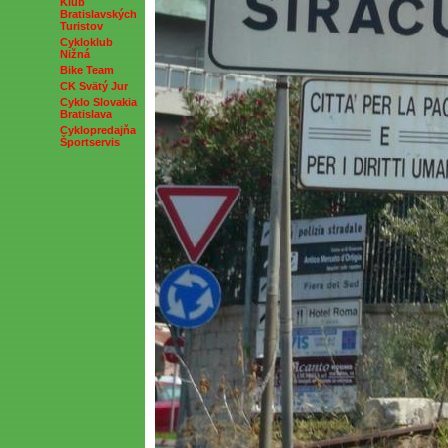
Klub
Bratislavských
Turistov
Cykloklub
Nižná
Bike Team
CK Svätý Jur
Cyklo Slovakia
Bratislava
Cyklopredajňa
Športservis