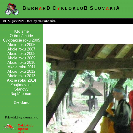
B
D
C
B
S
A
E R N
A
R
Y
K L O K L U
L O V
A
K I
09. August 2026 - Meniny má Ľubomíra
Kto sme
O čo nám ide
Cykloakcie roku 2005
Akcie roku 2006
Akcie roku 2007
Akcie roku 2008
Akcie roku 2009
Akcie roku 2010
Akcie roku 2011
Akcie roku 2012
Akcie roku 2013
Akcie roku 2014
Zaujímavosti
Stanovy
Napíšte nám
2% dane
Priateľské cyklostránky:
Cykloklub
Apollo