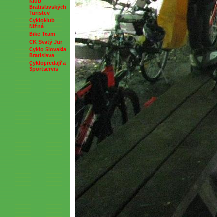
Klub
Bratislavských
Turistov
Cykloklub
Nižná
Bike Team
CK Svätý Jur
Cyklo Slovakia
Bratislava
Cyklopredajňa
Športservis