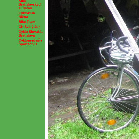
Klub
Bratislavských
Turistov
Cykloklub
Nižná
Bike Team
CK Svätý Jur
Cyklo Slovakia
Bratislava
Cyklopredajňa
Športservis