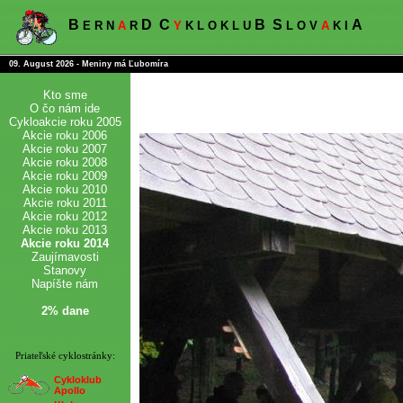
B
D
C
B
S
A
E R N
A
R
Y
K L O K L U
L O V
A
K I
09. August 2026 - Meniny má Ľubomíra
Kto sme
O čo nám ide
Cykloakcie roku 2005
Akcie roku 2006
Akcie roku 2007
Akcie roku 2008
Akcie roku 2009
Akcie roku 2010
Akcie roku 2011
Akcie roku 2012
Akcie roku 2013
Akcie roku 2014
Zaujímavosti
Stanovy
Napíšte nám
2% dane
Priateľské cyklostránky:
Cykloklub
Apollo