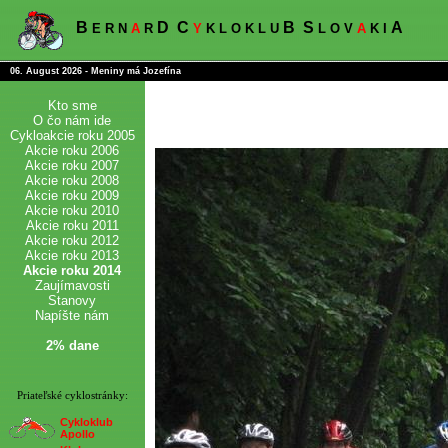
B
D
C
B
S
A
E R N
A
R
Y
K L O K L U
L O V
A
K I
06. August 2026 - Meniny má Jozefína
Kto sme
O čo nám ide
Cykloakcie roku 2005
Akcie roku 2006
Akcie roku 2007
Akcie roku 2008
Akcie roku 2009
Akcie roku 2010
Akcie roku 2011
Akcie roku 2012
Akcie roku 2013
Akcie roku 2014
Zaujímavosti
Stanovy
Napíšte nám
2% dane
Priateľské cyklostránky:
Cykloklub
Apollo