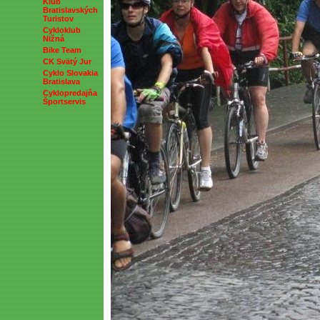
Klub
Bratislavských
Turistov
Cykloklub
Nižná
Bike Team
CK Svätý Jur
Cyklo Slovakia
Bratislava
Cyklopredajňa
Športservis