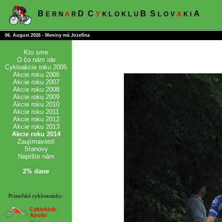
B
D
C
B
S
A
E R N
A
R
Y
K L O K L U
L O V
A
K I
06. August 2026 - Meniny má Jozefína
Kto sme
O čo nám ide
Cykloakcie roku 2005
Akcie roku 2006
Akcie roku 2007
Akcie roku 2008
Akcie roku 2009
Akcie roku 2010
Akcie roku 2011
Akcie roku 2012
Akcie roku 2013
Akcie roku 2014
Zaujímavosti
Stanovy
Napíšte nám
2% dane
Priateľské cyklostránky:
Cykloklub
Apollo