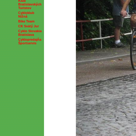
Klub
Bratislavských
Turistov
Cykloklub
Nižná
Bike Team
CK Svätý Jur
Cyklo Slovakia
Bratislava
Cyklopredajňa
Športservis