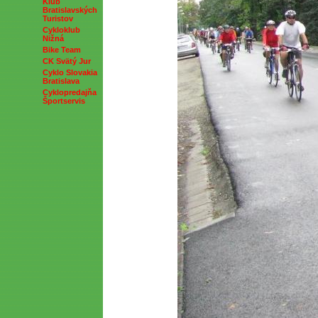
Klub
Bratislavských
Turistov
Cykloklub
Nižná
Bike Team
CK Svätý Jur
Cyklo Slovakia
Bratislava
Cyklopredajňa
Športservis