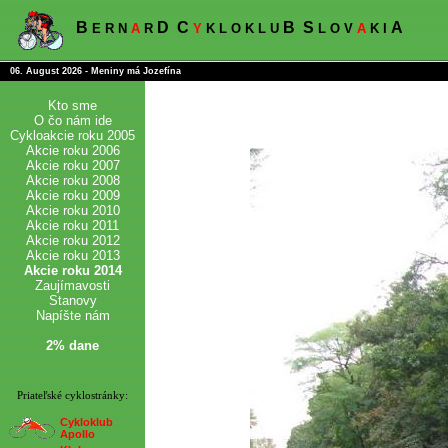
B
D
C
B
S
A
E R N
A
R
Y
K L O K L U
L O V
A
K I
06. August 2026 - Meniny má Jozefína
Kto sme
O čo nám ide
Cykloakcie roku 2005
Akcie roku 2006
Akcie roku 2007
Akcie roku 2008
Akcie roku 2009
Akcie roku 2010
Akcie roku 2011
Akcie roku 2012
Akcie roku 2013
Akcie roku 2014
Zaujímavosti
Stanovy
Napíšte nám
2% dane
Priateľské cyklostránky:
Cykloklub
Apollo