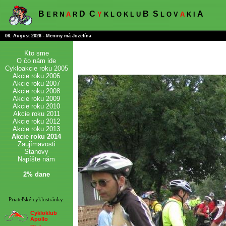
B
D
C
B
S
A
E R N
A
R
Y
K L O K L U
L O V
A
K I
06. August 2026 - Meniny má Jozefína
Kto sme
O čo nám ide
Cykloakcie roku 2005
Akcie roku 2006
Akcie roku 2007
Akcie roku 2008
Akcie roku 2009
Akcie roku 2010
Akcie roku 2011
Akcie roku 2012
Akcie roku 2013
Akcie roku 2014
Zaujímavosti
Stanovy
Napíšte nám
2% dane
Priateľské cyklostránky:
Cykloklub
Apollo