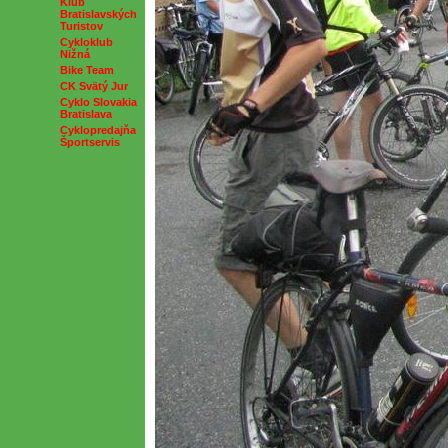
Klub
Bratislavských
Turistov
Cykloklub
Nižná
Bike Team
CK Svätý Jur
Cyklo Slovakia
Bratislava
Cyklopredajňa
Športservis